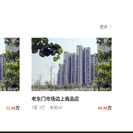
更多
老东门市场边上商品店
3室 3厅
未知㎡
52.00
万
60.00
万