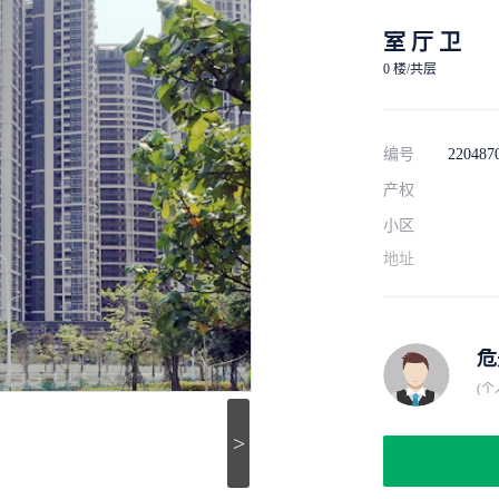
室 厅 卫
0 楼/共层
编号
220487
产权
小区
地址
危
(个
>