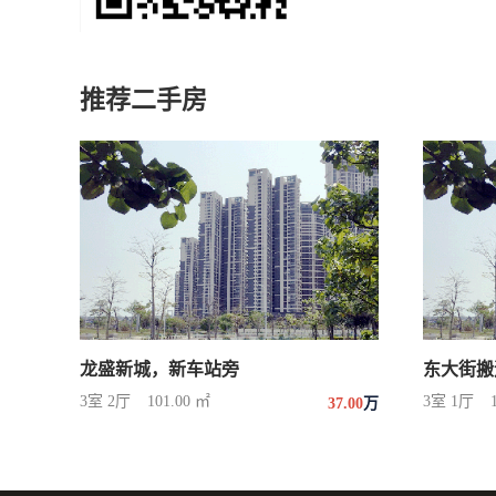
推荐二手房
龙盛新城，新车站旁
东大街搬
3室 2厅
101.00 ㎡
3室 1厅
37.00
万